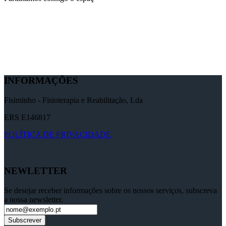
INFORMAÇÕES
Fisiminho - Fisioterapia e Reabilitação, Lda
ERS E146817
POLÍTICA DE PRIVACIDADE
NEWLETTER
Se desejar receber informações sobre os nossos serviços, subscreva
a nossa newsletter.