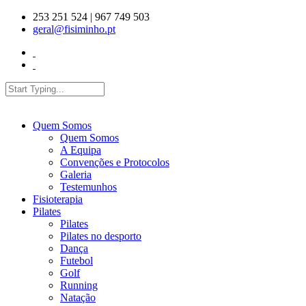
Skip to main content
253 251 524 | 967 749 503
geral@fisiminho.pt
Search
Search form
Quem Somos
Quem Somos
A Equipa
Convenções e Protocolos
Galeria
Testemunhos
Fisioterapia
Pilates
Pilates
Pilates no desporto
Dança
Futebol
Golf
Running
Natação