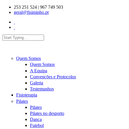
Skip to main content
253 251 524 | 967 749 503
geral@fisiminho.pt
Search
Search form
Quem Somos
Quem Somos
A Equipa
Convenções e Protocolos
Galeria
Testemunhos
Fisioterapia
Pilates
Pilates
Pilates no desporto
Dança
Futebol