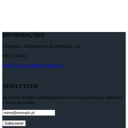
INFORMAÇÕES
Fisiminho - Fisioterapia e Reabilitação, Lda
ERS E146817
POLÍTICA DE PRIVACIDADE
NEWLETTER
Se desejar receber informações sobre os nossos serviços, subscreva
a nossa newsletter.