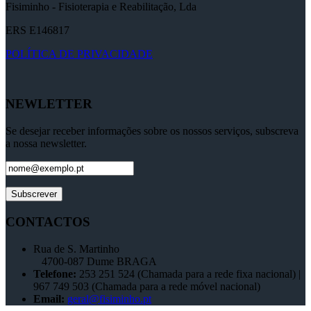
Fisiminho - Fisioterapia e Reabilitação, Lda
ERS E146817
POLÍTICA DE PRIVACIDADE
NEWLETTER
Se desejar receber informações sobre os nossos serviços, subscreva
a nossa newsletter.
CONTACTOS
Rua de S. Martinho
4700-087 Dume BRAGA
Telefone:
253 251 524 (
Chamada para a rede fixa nacional)
|
967 749 503 (
Chamada para a rede móvel nacional)
Email:
geral@fisiminho.pt