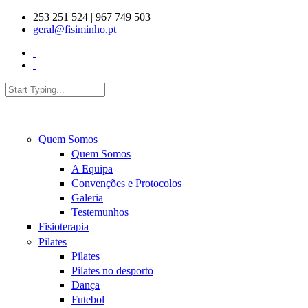
Skip to main content
253 251 524 | 967 749 503
geral@fisiminho.pt
Search
Search form
Quem Somos
Quem Somos
A Equipa
Convenções e Protocolos
Galeria
Testemunhos
Fisioterapia
Pilates
Pilates
Pilates no desporto
Dança
Futebol