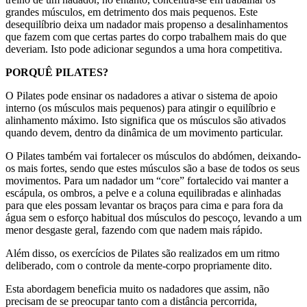
grandes músculos, em detrimento dos mais pequenos. Este
desequilíbrio deixa um nadador mais propenso a desalinhamentos
que fazem com que certas partes do corpo trabalhem mais do que
deveriam. Isto pode adicionar segundos a uma hora competitiva.
PORQUÊ PILATES?
O Pilates pode ensinar os nadadores a ativar o sistema de apoio
interno (os músculos mais pequenos) para atingir o equilíbrio e
alinhamento máximo. Isto significa que os músculos são ativados
quando devem, dentro da dinâmica de um movimento particular.
O Pilates também vai fortalecer os músculos do abdómen, deixando-
os mais fortes, sendo que estes músculos são a base de todos os seus
movimentos. Para um nadador um “core” fortalecido vai manter a
escápula, os ombros, a pelve e a coluna equilibradas e alinhadas
para que eles possam levantar os braços para cima e para fora da
água sem o esforço habitual dos músculos do pescoço, levando a um
menor desgaste geral, fazendo com que nadem mais rápido.
Além disso, os exercícios de Pilates são realizados em um ritmo
deliberado, com o controle da mente-corpo propriamente dito.
Esta abordagem beneficia muito os nadadores que assim, não
precisam de se preocupar tanto com a distância percorrida,