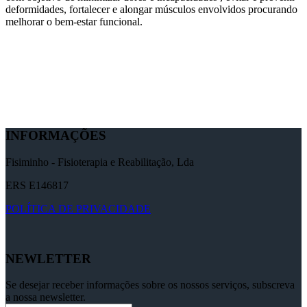
deformidades, fortalecer e alongar músculos envolvidos procurando
melhorar o bem-estar funcional.
INFORMAÇÕES
Fisiminho - Fisioterapia e Reabilitação, Lda
ERS E146817
POLÍTICA DE PRIVACIDADE
NEWLETTER
Se desejar receber informações sobre os nossos serviços, subscreva
a nossa newsletter.