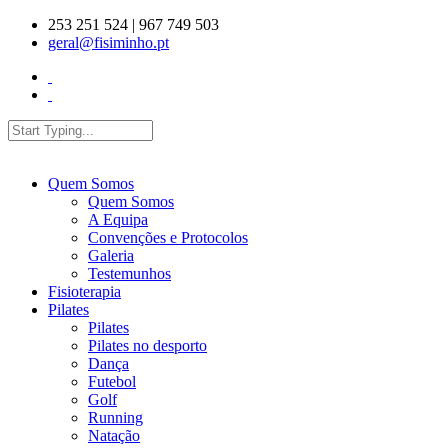
Skip to main content
253 251 524 | 967 749 503
geral@fisiminho.pt
Search
Search form
Quem Somos
Quem Somos
A Equipa
Convenções e Protocolos
Galeria
Testemunhos
Fisioterapia
Pilates
Pilates
Pilates no desporto
Dança
Futebol
Golf
Running
Natação