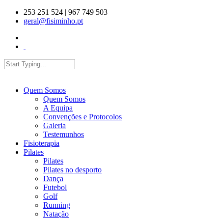
Skip to main content
253 251 524 | 967 749 503
geral@fisiminho.pt
Search
Search form
Quem Somos
Quem Somos
A Equipa
Convenções e Protocolos
Galeria
Testemunhos
Fisioterapia
Pilates
Pilates
Pilates no desporto
Dança
Futebol
Golf
Running
Natação