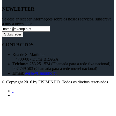
NEWLETTER
Se desejar receber informações sobre os nossos serviços, subscreva
a nossa newsletter.
CONTACTOS
Rua de S. Martinho
4700-087 Dume BRAGA
Telefone:
253 251 524 (
Chamada para a rede fixa nacional)
|
967 749 503 (
Chamada para a rede móvel nacional)
Email:
geral@fisiminho.pt
© Copyright 2016 by FISIMINHO. Todos os direitos reservados.