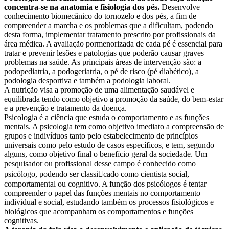
concentra-se na anatomia e fisiologia dos pés.
Desenvolve
conhecimento biomecânico do tornozelo e dos pés, a fim de
compreender a marcha e os problemas que a dificultam, podendo
desta forma, implementar tratamento prescrito por profissionais da
área médica. A avaliação pormenorizada de cada pé é essencial para
tratar e prevenir lesões e patologias que poderão causar graves
problemas na saúde. As principais áreas de intervenção são: a
podopediatria, a podogeriatria, o pé de risco (pé diabético), a
podologia desportiva e também a podologia laboral.
A nutrição visa a promoção de uma alimentação saudável e
equilibrada tendo como objetivo a promoção da saúde, do bem-estar
e a prevenção e tratamento da doença.
Psicologia é a ciência que estuda o comportamento e as funções
mentais. A psicologia tem como objetivo imediato a compreensão de
grupos e indivíduos tanto pelo estabelecimento de princípios
universais como pelo estudo de casos específicos, e tem, segundo
alguns, como objetivo final o benefício geral da sociedade. Um
pesquisador ou profissional desse campo é conhecido como
psicólogo, podendo ser classicado como cientista social,
comportamental ou cognitivo. A função dos psicólogos é tentar
compreender o papel das funções mentais no comportamento
individual e social, estudando também os processos fisiológicos e
biológicos que acompanham os comportamentos e funções
cognitivas.