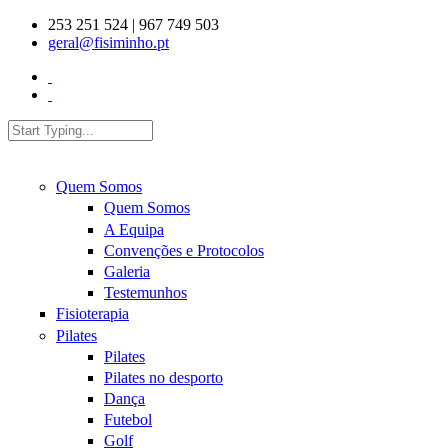
Skip to main content
253 251 524 | 967 749 503
geral@fisiminho.pt
Search
Search form
Quem Somos
Quem Somos
A Equipa
Convenções e Protocolos
Galeria
Testemunhos
Fisioterapia
Pilates
Pilates
Pilates no desporto
Dança
Futebol
Golf