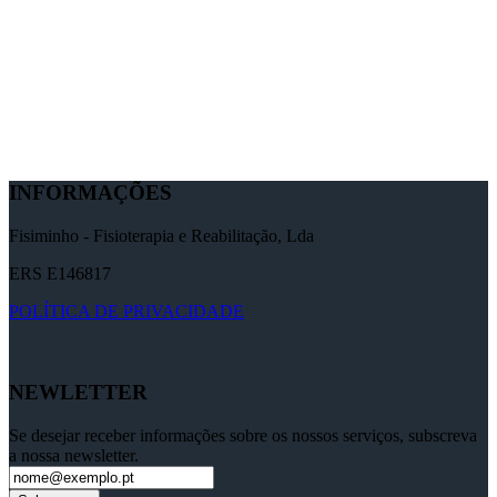
INFORMAÇÕES
Fisiminho - Fisioterapia e Reabilitação, Lda
ERS E146817
POLÍTICA DE PRIVACIDADE
NEWLETTER
Se desejar receber informações sobre os nossos serviços, subscreva
a nossa newsletter.